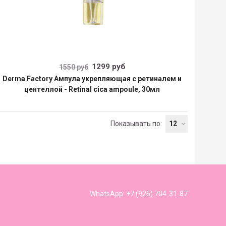
1299 руб
1550 руб
Derma Factory Ампула укрепляющая с ретиналем и
центеллой - Retinal cica ampoule, 30мл
Показывать по:
WhatsApp: +7 (926) 704-31-87