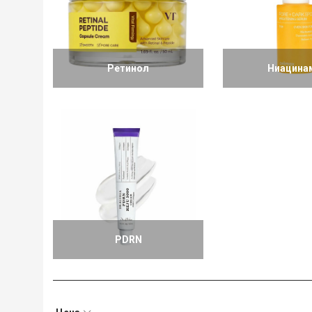
Ретинол
Ниацина
PDRN