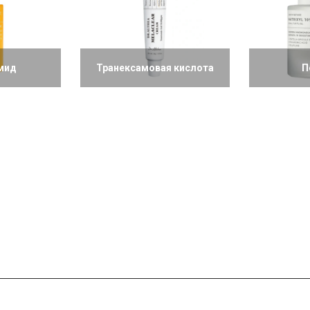
мид
Транексамовая кислота
П