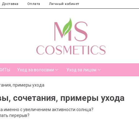
Доставка
Оплата
Личный кабинет
ХИТЫ
Уход за волосами
Уход за лицом
тания, примеры ухода
вы, сочетания, примеры ухода
 а
именно с увеличением активности солнца?
лать перерыв?