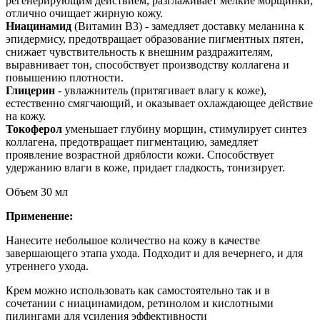
регенерирующим действием, разглаживает мелкие морщинки,
отлично очищает жирную кожу.
Ниацинамид
(Витамин B3) - замедляет доставку меланина к
эпидермису, предотвращает образование пигментных пятен,
снижает чувствительность к внешним раздражителям,
выравнивает тон, способствует производству коллагена и
повышению плотности.
Глицерин
- увлажнитель (притягивает влагу к коже),
естественно смягчающий, и оказывает охлаждающее действие
на кожу.
Токоферол
уменьшает глубину морщин, стимулирует синтез
коллагена, предотвращает пигментацию, замедляет
проявление возрастной дряблости кожи. Способствует
удержанию влаги в коже, придает гладкость, тонизирует.
Объем 30 мл
Применение:
Нанесите небольшое количество на кожу в качестве
завершающего этапа ухода. Подходит и для вечернего, и для
утреннего ухода.
Крем можно использовать как самостоятельно так и в
сочетании с ниацинамидом, ретинолом и кислотными
пилингами для усиления эффективности