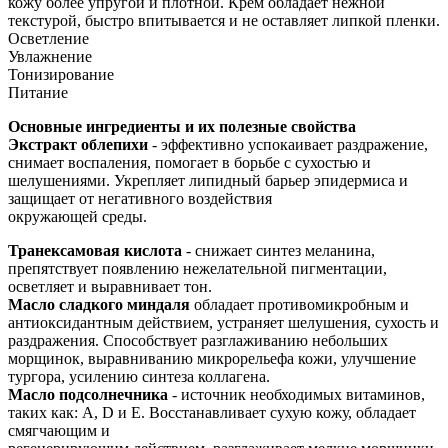
кожу более упругой и плотной. Крем обладает нежной
текстурой, быстро впитывается и не оставляет липкой пленки.
Осветление
Увлажнение
Тонизирование
Питание
Основные ингредиенты и их полезные свойства
Экстракт облепихи
- эффективно успокаивает раздражение,
снимает воспаления, помогает в борьбе с сухостью и
шелушениями. Укрепляет липидный барьер эпидермиса и
защищает от негативного воздействия
окружающей среды.
Транексамовая кислота
- снижает синтез меланина,
препятствует появлению нежелательной пигментации,
осветляет и выравнивает тон.
Масло сладкого миндаля
обладает противомикробным и
антиоксидантным действием, устраняет шелушения, сухость и
раздражения. Способствует разглаживанию небольших
морщинок, выравниванию микрорельефа кожи, улучшение
тургора, усилению синтеза коллагена.
Масло подсолнечника
- источник необходимых витаминов,
таких как: A, D и Е. Восстанавливает сухую кожу, обладает
смягчающим и