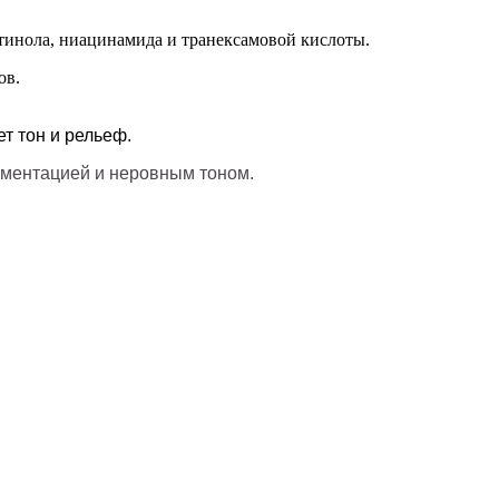
инола, ниацинамида и транексамовой кислоты.
ов.
т тон и рельеф.
игментацией и неровным тоном.