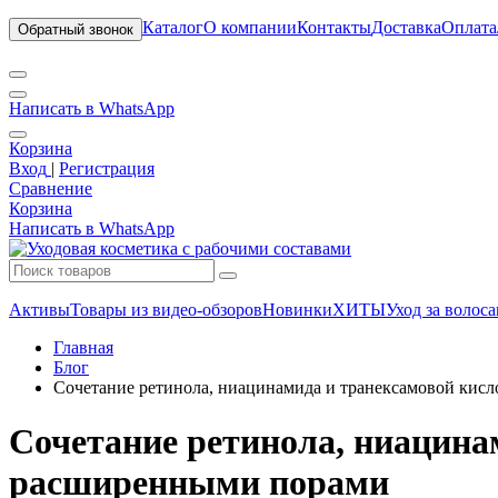
Каталог
О компании
Контакты
Доставка
Оплата
Обратный звонок
Написать в WhatsApp
Корзина
Вход
|
Регистрация
Сравнение
Корзина
Написать в WhatsApp
Активы
Товары из видео-обзоров
Новинки
ХИТЫ
Уход за волос
Главная
Блог
Сочетание ретинола, ниацинамида и транексамовой кис
Сочетание ретинола, ниацина
расширенными порами