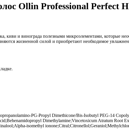
с Ollin Professional Perfect H
а, киви и винограда полезными микроэлементами, которые необх
няются жизненной силой и приобретают необходимое увлажнени
ладке.
Diisopropanolamino-PG-Propyl Dimethicone/Bis-Isobutyl PEG-14 Cop
Acid;Behenamidopropyl Dimethylamine;Vincetoxicum Atratum Root Extr
;Linalool;Alpha-isomethyl ionone;Citral;Citronellol;Geraniol;Methylchlo