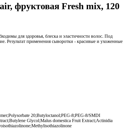
air, фруктовая Fresh mix, 120
одимы для здоровья, блеска и эластичности волос. Под
е. Результат применения сыворотки - красивые и ухоженные
olymer;Polysorbate 20;Butyloctanol;PEG-8;PEG-8/SMDI
act;Butylene Glycol;Malus domestica Fruit Extract;Actinidia
roisothiazolinone;Methylisothiazolinone