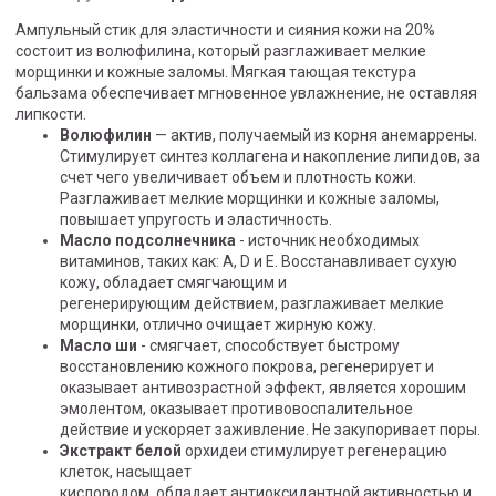
Ампульный стик для эластичности и сияния кожи на 20%
состоит из волюфилина, который разглаживает мелкие
морщинки и кожные заломы. Мягкая тающая текстура
бальзама обеспечивает мгновенное увлажнение, не оставляя
липкости.
Волюфилин
— актив, получаемый из корня анемаррены.
Стимулирует синтез коллагена и накопление липидов, за
счет чего увеличивает объем и плотность кожи.
Разглаживает мелкие морщинки и кожные заломы,
повышает упругость и эластичность.
Масло подсолнечника
- источник необходимых
витаминов, таких как: A, D и Е. Восстанавливает сухую
кожу, обладает смягчающим и
регенерирующим действием, разглаживает мелкие
морщинки, отлично очищает жирную кожу.
Масло ши
- смягчает, способствует быстрому
восстановлению кожного покрова, регенерирует и
оказывает антивозрастной эффект, является хорошим
эмолентом, оказывает противовоспалительное
действие и ускоряет заживление. Не закупоривает поры.
Экстракт белой
орхидеи стимулирует регенерацию
клеток, насыщает
кислородом, обладает антиоксидантной активностью и