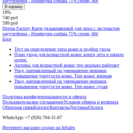
В корзину
19%
740 руб
599 руб
Derma Factory Крем увлажняющий для лица с экстрактом
хауттюйнии - Houttuynia cordata 71% cream, 60г
Блог
Тест на определение типа кожи и подбор ухода
План ухода для возрастной кожи: конец лета и начало
осени.
Активы для возрастной кожи: что реально работает
Уход, направленный на уменьшение морщин,
повышение упругости кожи. Тип кожи: жирная
Уход, направленный на уменьшение морщин,
повышение упругости кожи. Тип кожи: сухая
Политика конфиденциальности и оферта
Пользовательское соглашение
Условия обмена и возврата
Обратная связь
Каталог
Контакты
Доставка
Оплата
WhatsApp: +7 (926) 704-31-87
Интернет-магазин создан на InSales