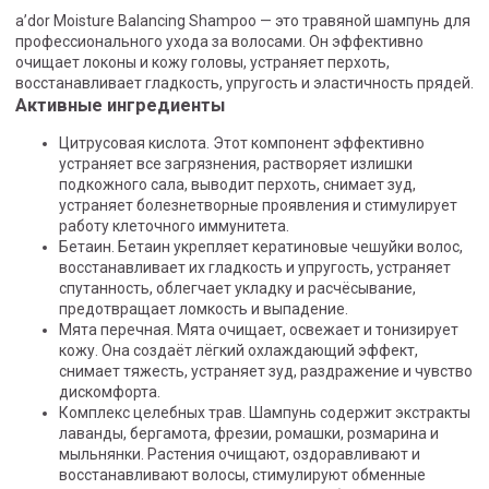
a’dor Moisture Balancing Shampoo — это травяной шампунь для
профессионального ухода за волосами. Он эффективно
очищает локоны и кожу головы, устраняет перхоть,
восстанавливает гладкость, упругость и эластичность прядей.
Активные ингредиенты
Цитрусовая кислота. Этот компонент эффективно
устраняет все загрязнения, растворяет излишки
подкожного сала, выводит перхоть, снимает зуд,
устраняет болезнетворные проявления и стимулирует
работу клеточного иммунитета.
Бетаин. Бетаин укрепляет кератиновые чешуйки волос,
восстанавливает их гладкость и упругость, устраняет
спутанность, облегчает укладку и расчёсывание,
предотвращает ломкость и выпадение.
Мята перечная. Мята очищает, освежает и тонизирует
кожу. Она создаёт лёгкий охлаждающий эффект,
снимает тяжесть, устраняет зуд, раздражение и чувство
дискомфорта.
Комплекс целебных трав. Шампунь содержит экстракты
лаванды, бергамота, фрезии, ромашки, розмарина и
мыльнянки. Растения очищают, оздоравливают и
восстанавливают волосы, стимулируют обменные