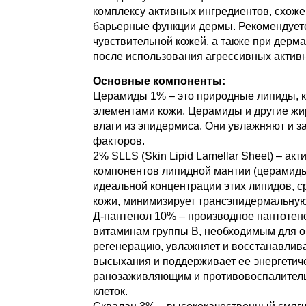
комплексу активных ингредиентов, схоже
барьерные функции дермы. Рекомендуется
чувствительной кожей, а также при дерм
после использования агрессивных актив
Основные компоненты:
Церамиды 1% – это природные липиды, 
элементами кожи. Церамиды и другие жи
влаги из эпидермиса. Они увлажняют и 
факторов.
2% SLLS (Skin Lipid Lamellar Sheet) – а
компонентов липидной мантии (церамиды
идеальной концентрации этих липидов, 
кожи, минимизирует трансэпидермальную 
Д-пантенол 10% – производное пантотен
витаминам группы В, необходимым для об
регенерацию, увлажняет и восстанавлив
высыхания и поддерживает ее энергетиче
ранозаживляющим и противовоспалитель
клеток.