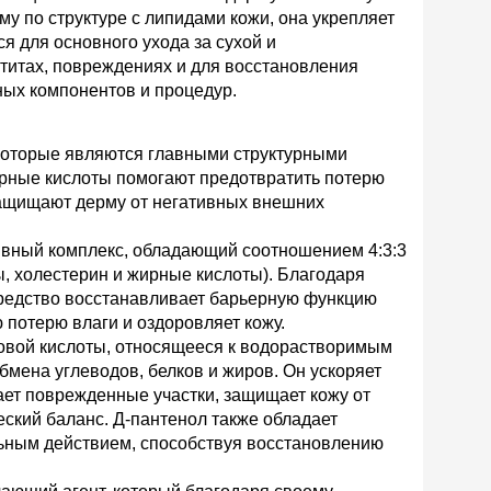
му по структуре с липидами кожи, она укрепляет
 для основного ухода за сухой и
атитах, повреждениях и для восстановления
ных компонентов и процедур.
которые являются главными структурными
рные кислоты помогают предотвратить потерю
защищают дерму от негативных внешних
ктивный комплекс, обладающий соотношением 4:3:3
, холестерин и жирные кислоты). Благодаря
средство восстанавливает барьерную функцию
потерю влаги и оздоровляет кожу.
овой кислоты, относящееся к водорастворимым
мена углеводов, белков и жиров. Он ускоряет
ает поврежденные участки, защищает кожу от
ский баланс. Д-пантенол также обладает
ным действием, способствуя восстановлению