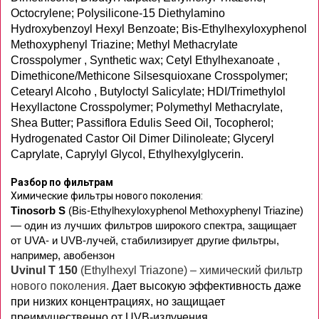
Octocrylene; Polysilicone-15 Diethylamino
Hydroxybenzoyl Hexyl Benzoate; Bis-Ethylhexyloxyphenol
Methoxyphenyl Triazine; Methyl Methacrylate
Crosspolymer , Synthetic wax; Cetyl Ethylhexanoate ,
Dimethicone/Methicone Silsesquioxane Crosspolymer;
Cetearyl Alcoho , Butyloctyl Salicylate; HDI/Trimethylol
Hexyllactone Crosspolymer; Polymethyl Methacrylate,
Shea Butter; Passiflora Edulis Seed Oil, Tocopherol;
Hydrogenated Castor Oil Dimer Dilinoleate; Glyceryl
Caprylate, Caprylyl Glycol, Ethylhexylglycerin.
Разбор по фильтрам
Химические фильтры нового поколения:
Tinosorb S
(Bis-Ethylhexyloxyphenol Methoxyphenyl Triazine)
— один из лучших фильтров широкого спектра, защищает
от UVA- и UVB-лучей, стабилизирует другие фильтры,
например, авобензон
Uvinul
T
150
(
Ethylhexyl
Triazone)
– химический фильтр
нового поколения.
Дает высокую эффективность даже
при низких концентрациях, но защищает
преимущественно от UVB-излучения.