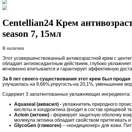
Centellian24 Крем антивозра
season 7, 15мл
В наличии
Этот усовершенствованный антивозрастной крем с центе
обладает антиоксидантным действием, глубоко увлажняет 
мгновенно впитывается и гарантирует эффективную доста
За 8 лет своего существования этот крем был продан 
улучшилась на 9,66%,упругость-на 20,1%, уменьшение мо
Содержит 3 запатентованных увлажняющих ингредиента:
Aquaseal (аквасил) -
увлажнитель природного проис
кислоты и хондроитина (входит в состав хрящевой тка
Actoin (эктоин) -
формирует защитную оболочку вокру
молекула эктоина обладает свойством притягивать и 
GlycoGen (гликоген)
– «кондиционер» для кожи. Пит