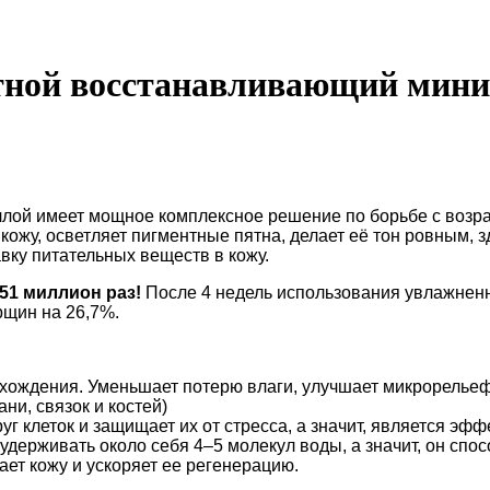
стной восстанавливающий миниа
ллой имеет мощное комплексное решение по борьбе с возр
кожу, осветляет пигментные пятна, делает её тон ровным,
вку питательных веществ в кожу.
51 миллион раз!
После 4 недель использования увлажненн
рщин на 26,7%.
хождения. Уменьшает потерю влаги, улучшает микрорельеф
ни, связок и костей)
г клеток и защищает их от стресса, а значит, является эф
удерживать около себя 4–5 молекул воды, а значит, он спос
ает кожу и ускоряет ее регенерацию.