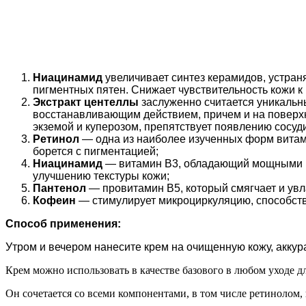
Ниацинамид
увеличивает синтез керамидов, устран
пигментных пятен. Снижает чувствительность кожи 
Экстракт центеллы
заслуженно считается уникальн
восстанавливающим действием, причем и на поверхно
экземой и куперозом, препятствует появлению сосуди
Ретинол
— одна из наиболее изученных форм витами
борется с пигментацией;
Ниацинамид
— витамин B3, обладающий мощными пр
улучшению текстуры кожи;
Пантенол
— провитамин B5, который смягчает и увл
Кофеин
— стимулирует микроциркуляцию, способств
Способ применения:
Утром и вечером нанесите крем на очищенную кожу, аккур
Крем можно использовать в качестве базового в любом уходе д
Он сочетается со всеми компонентами, в том числе ретинолом