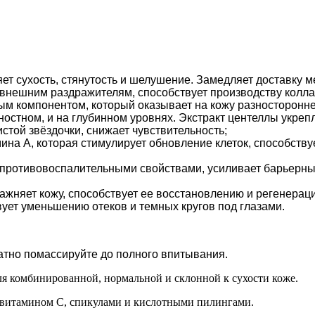
яет сухость, стянутость и шелушение. Замедляет доставку 
к внешним раздражителям, способствует производству колл
ым компонентом, который оказывает на кожу разносторонн
стном, и на глубинном уровнях. Экстракт центеллы укрепл
стой звёздочки, снижает чувствительность;
на А, которая стимулирует обновление клеток, способству
отивовоспалительными свойствами, усиливает барьерные 
ажняет кожу, способствует ее восстановлению и регенераци
ует уменьшению отеков и темных кругов под глазами.
атно помассируйте до полного впитывания.
ля комбинированной, нормальной и склонной к сухости коже.
, витамином С, спикулами и кислотными пилингами.