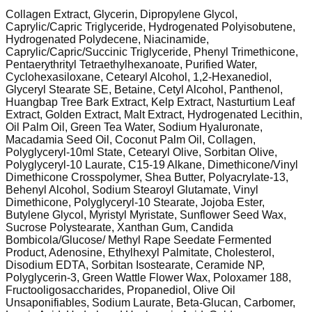
Collagen Extract, Glycerin, Dipropylene Glycol,
Caprylic/Capric Triglyceride, Hydrogenated Polyisobutene,
Hydrogenated Polydecene, Niacinamide,
Caprylic/Capric/Succinic Triglyceride, Phenyl Trimethicone,
Pentaerythrityl Tetraethylhexanoate, Purified Water,
Cyclohexasiloxane, Cetearyl Alcohol, 1,2-Hexanediol,
Glyceryl Stearate SE, Betaine, Cetyl Alcohol, Panthenol,
Huangbap Tree Bark Extract, Kelp Extract, Nasturtium Leaf
Extract, Golden Extract, Malt Extract, Hydrogenated Lecithin,
Oil Palm Oil, Green Tea Water, Sodium Hyaluronate,
Macadamia Seed Oil, Coconut Palm Oil, Collagen,
Polyglyceryl-10ml State, Cetearyl Olive, Sorbitan Olive,
Polyglyceryl-10 Laurate, C15-19 Alkane, Dimethicone/Vinyl
Dimethicone Crosspolymer, Shea Butter, Polyacrylate-13,
Behenyl Alcohol, Sodium Stearoyl Glutamate, Vinyl
Dimethicone, Polyglyceryl-10 Stearate, Jojoba Ester,
Butylene Glycol, Myristyl Myristate, Sunflower Seed Wax,
Sucrose Polystearate, Xanthan Gum, Candida
Bombicola/Glucose/ Methyl Rape Seedate Fermented
Product, Adenosine, Ethylhexyl Palmitate, Cholesterol,
Disodium EDTA, Sorbitan Isostearate, Ceramide NP,
Polyglycerin-3, Green Wattle Flower Wax, Poloxamer 188,
Fructooligosaccharides, Propanediol, Olive Oil
Unsaponifiables, Sodium Laurate, Beta-Glucan, Carbomer,