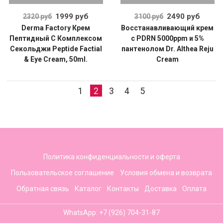
1999 руб
2490 руб
2320 руб
3100 руб
Derma Factory Крем
Восстанавливающий крем
Пептидный С Комплексом
с PDRN 5000ppm и 5%
Секольджи Peptide Factial
пантенолом Dr. Althea Reju
& Eye Cream, 50ml.
Cream
1
2
3
4
5
Политика конфиденциальности и оферта
Пользовательское соглашение
Условия обмена и возврата
Обратная связь
Каталог
Контакты
Доставка
Оплата
WhatsApp: +7 (926) 704-31-87