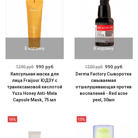
В корзину
В корзину
990 руб
990 руб
1290 руб
1200 руб
Капсульная маска для
Derma Factory Сыворотка
лица Fraijour ЮДЗУ с
смываемая
транексамовой кислотой
отшелушивающая против
Yuzu Honey Anti-Mela
воспалений - Red acne
Capsule Mask, 75 мл
peel, 30мл
16%
15%