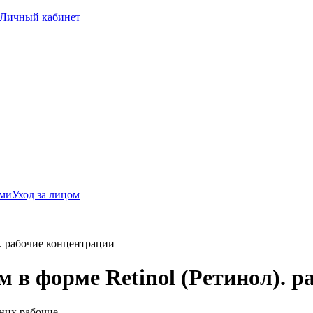
Личный кабинет
ами
Уход за лицом
). рабочие концентрации
м в форме Retinol (Ретинол). 
 них рабочие.