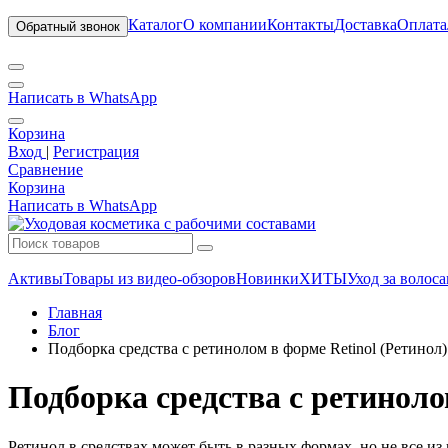
Каталог
О компании
Контакты
Доставка
Оплата
Обратный звонок
Написать в WhatsApp
Корзина
Вход
|
Регистрация
Сравнение
Корзина
Написать в WhatsApp
Активы
Товары из видео-обзоров
Новинки
ХИТЫ
Уход за волос
Главная
Блог
Подборка средства с ретинолом в форме Retinol (Ретинол
Подборка средства с ретиноло
Ретинол в средствах может быть в разных формах, но не все из