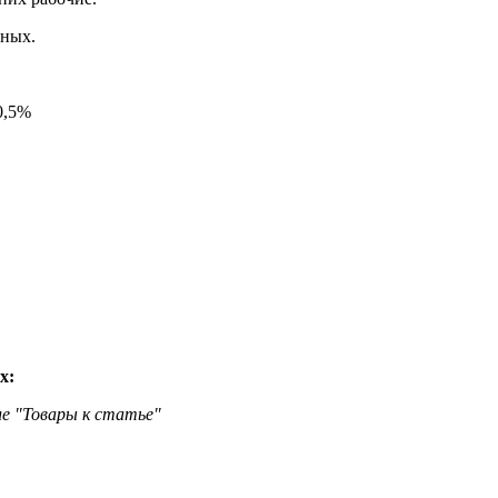
нных.
0,5%
х:
ле "Товары к статье"