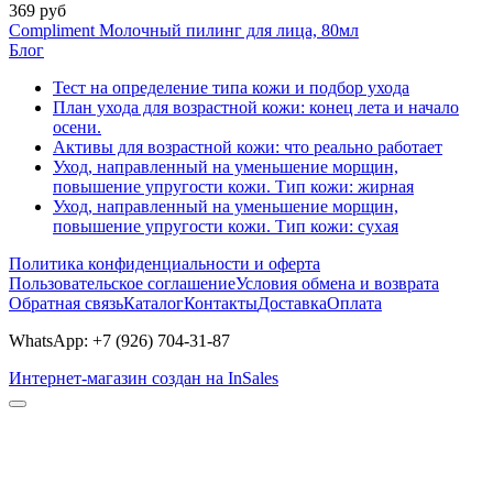
369 руб
Compliment Молочный пилинг для лица, 80мл
Блог
Тест на определение типа кожи и подбор ухода
План ухода для возрастной кожи: конец лета и начало
осени.
Активы для возрастной кожи: что реально работает
Уход, направленный на уменьшение морщин,
повышение упругости кожи. Тип кожи: жирная
Уход, направленный на уменьшение морщин,
повышение упругости кожи. Тип кожи: сухая
Политика конфиденциальности и оферта
Пользовательское соглашение
Условия обмена и возврата
Обратная связь
Каталог
Контакты
Доставка
Оплата
WhatsApp: +7 (926) 704-31-87
Интернет-магазин создан на InSales