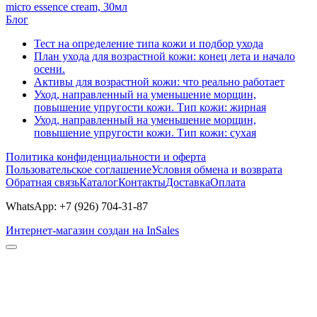
micro essence cream, 30мл
Блог
Тест на определение типа кожи и подбор ухода
План ухода для возрастной кожи: конец лета и начало
осени.
Активы для возрастной кожи: что реально работает
Уход, направленный на уменьшение морщин,
повышение упругости кожи. Тип кожи: жирная
Уход, направленный на уменьшение морщин,
повышение упругости кожи. Тип кожи: сухая
Политика конфиденциальности и оферта
Пользовательское соглашение
Условия обмена и возврата
Обратная связь
Каталог
Контакты
Доставка
Оплата
WhatsApp: +7 (926) 704-31-87
Интернет-магазин создан на InSales