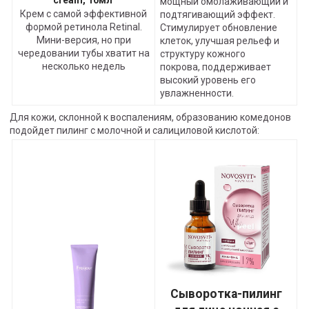
cream, 10мл
мощный омолаживающий и
Крем с самой эффективной
подтягивающий эффект.
формой ретинола Retinal.
Стимулирует обновление
Мини-версия, но при
клеток, улучшая рельеф и
чередовании тубы хватит на
структуру кожного
несколько недель
покрова, поддерживает
высокий уровень его
увлажненности.
Для кожи, склонной к воспалениям, образованию комедонов
подойдет пилинг с молочной и салициловой кислотой:
Сыворотка-пилинг