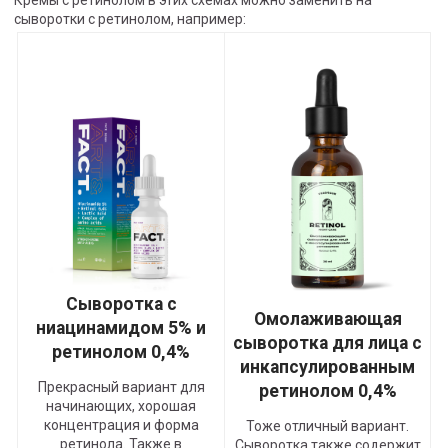
Кремы с ретинолом в этих схемах можно заменить на
сыворотки с ретинолом, например:
Сыворотка с
Омолаживающая
ниацинамидом 5% и
сыворотка для лица с
ретинолом 0,4%
инкапсулированным
Прекрасный вариант для
ретинолом 0,4%
начинающих, хорошая
концентрация и форма
Тоже отличный вариант.
ретинола. Также в
Сыворотка также содержит