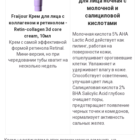
для лица ночная с
молочной и
салициловой
Fraijour Крем для лица с
кислотами
коллагеном и ретинолом -
Retin-collagen 3d core
Молочная кислота 5% АНА
cream, 10мл
Lactic Acid действует как
Крем с самой эффективной
пилинг, работая на
формой ретинола Retinal.
поверхности кожи,
Мини-версия, но при
отшелушивает ороговевшие
чередовании тубы хватит на
клетки. Увлажняет и
несколько недель
удерживает влагу в коже.
Способствует осветлению,
улучшая цвет лица.
Салициловая кислота 2%
ВНА Salicylic Acid глубоко
очищает поры,
предотвращает появление
черных точек и комедонов,
нормализует активность
сальных желез.