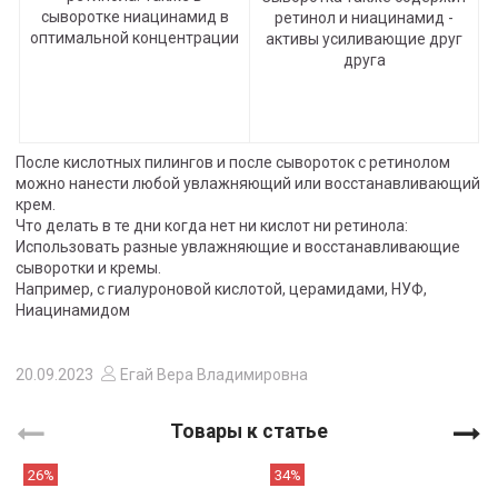
сыворотке ниацинамид в
ретинол и ниацинамид -
оптимальной концентрации
активы усиливающие друг
друга
После кислотных пилингов и после сывороток с ретинолом
можно нанести любой увлажняющий или восстанавливающий
крем.
Что делать в те дни когда нет ни кислот ни ретинола:
Использовать разные увлажняющие и восстанавливающие
сыворотки и кремы.
Например, с гиалуроновой кислотой, церамидами, НУФ,
Ниацинамидом
20.09.2023
Егай Вера Владимировна
Товары к статье
26%
34%